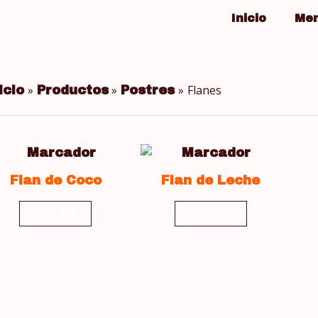
Inicio
Me
Flanes
icio
Productos
Postres
Flan de Coco
Flan de Leche
LEER MÁS
LEER MÁS