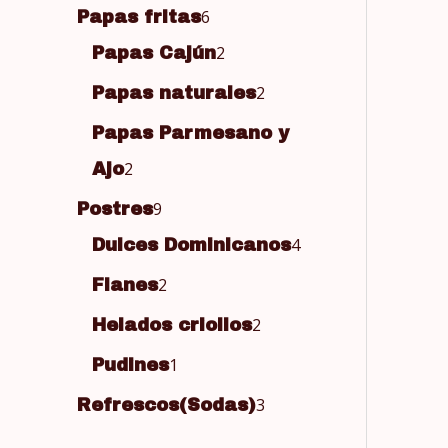
6
Papas fritas
2
Papas Cajún
2
Papas naturales
Papas Parmesano y
2
Ajo
9
Postres
4
Dulces Dominicanos
2
Flanes
2
Helados criollos
1
Pudines
3
Refrescos(Sodas)