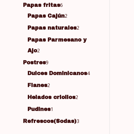
6
Papas fritas
2
Papas Cajún
2
Papas naturales
Papas Parmesano y
2
Ajo
9
Postres
4
Dulces Dominicanos
2
Flanes
2
Helados criollos
1
Pudines
3
Refrescos(Sodas)